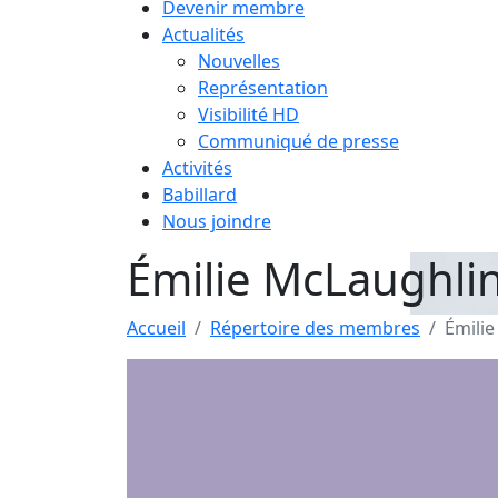
Devenir membre
Actualités
Nouvelles
Représentation
Visibilité HD
Communiqué de presse
Activités
Babillard
Nous joindre
Émilie McLaughli
Accueil
Répertoire des membres
Émili