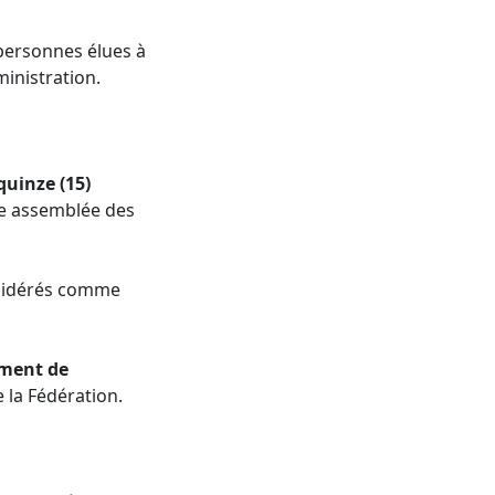
personnes élues à
ministration.
quinze (15)
re assemblée des
nsidérés comme
ment de
la Fédération.