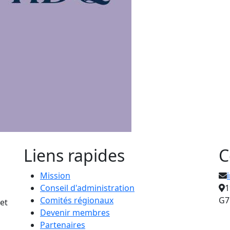
Liens rapides
C
Mission
Conseil d'administration
1
Comités régionaux
G7
et
Devenir membres
Partenaires